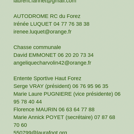
laurent.farinet@gmail.com
AUTODROME RC du Forez
Irénée LUQUET 04 77 76 38 38
irenee.luquet@orange.fr
Chasse communale
David EMMONET 06 20 20 73 34
angeliquecharvolin42@orange.fr
Entente Sportive Haut Forez
Serge VRAY (président) 06 76 95 96 35
Marie Laure PUGNIERE (vice présidente) 06
95 78 40 44
Florence MAURIN 06 63 64 77 88
Marie Annick POYET (secrétaire) 07 87 68
70 60
550799@laurafoot.org