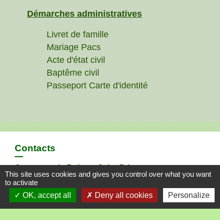
Démarches administratives
Livret de famille
Mariage Pacs
Acte d'état civil
Baptême civil
Passeport Carte d'identité
Contacts
Commune de Boisset-Saint-Priest
This site uses cookies and gives you control over what you want
15, rue de Bellevue
to activate
42560 Boisset-Saint-Priest - FRANCE
OK, accept all
Deny all cookies
Personalize
+33 4 77 76 34 88
Contact par formulaire