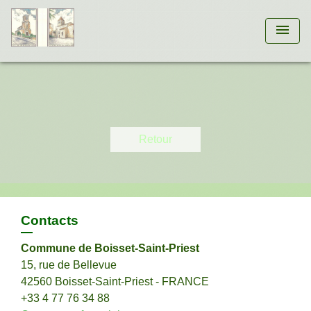
menu
Retour
Contacts
Commune de Boisset-Saint-Priest
15, rue de Bellevue
42560 Boisset-Saint-Priest - FRANCE
+33 4 77 76 34 88