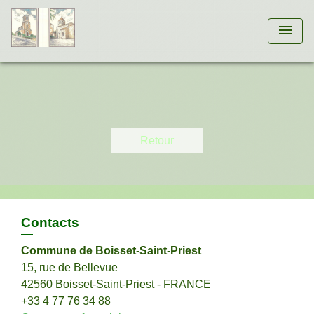
menu
Retour
Contacts
Commune de Boisset-Saint-Priest
15, rue de Bellevue
42560 Boisset-Saint-Priest - FRANCE
+33 4 77 76 34 88