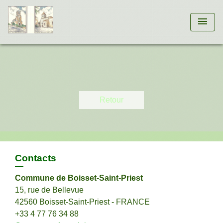
menu
Retour
Contacts
Commune de Boisset-Saint-Priest
15, rue de Bellevue
42560 Boisset-Saint-Priest - FRANCE
+33 4 77 76 34 88